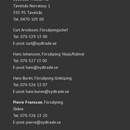
Tävelsås Norratorp 1
355 95 Tävelsås
Tel.
0470-103 00
Curt Arvidsson, Försäljningschef
Tel.
070-329 13 00
E-post:
curt@sydtrade.se
Hans Johansson, Försäljning Växjö/Kalmar
Tel.
070-327 13 00
E-post:
hans@sydtrade.se
Hans Burén, Försäljning Jönköping
Tel.
070-326 13 07
E-post:
hans.buren@sydtrade.se
Pierre Fransson
, Försäljning
Skåne
Tel. 070-326 13 20
E-post:
pierre@sydtrade.se