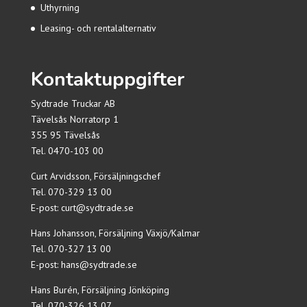
Uthyrning
Leasing- och rentalalternativ
Kontaktuppgifter
Sydtrade Truckar AB
Tävelsås Norratorp 1
355 95 Tävelsås
Tel.
0470-103 00
Curt Arvidsson, Försäljningschef
Tel.
070-329 13 00
E-post:
curt@sydtrade.se
Hans Johansson, Försäljning Växjö/Kalmar
Tel.
070-327 13 00
E-post:
hans@sydtrade.se
Hans Burén, Försäljning Jönköping
Tel.
070-326 13 07